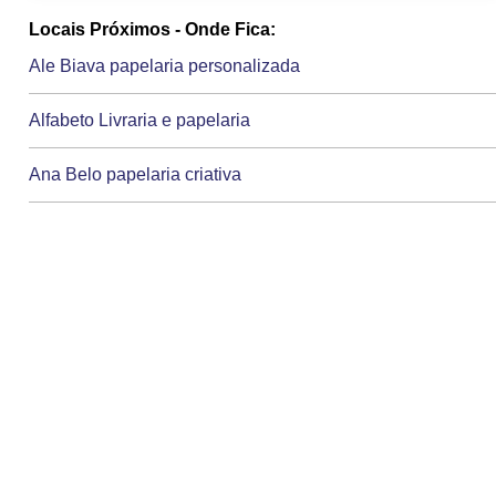
Locais Próximos - Onde Fica:
Ale Biava papelaria personalizada
Alfabeto Livraria e papelaria
Ana Belo papelaria criativa
Anjinhos Presentes
Arte Copias
Batistaca Distribuicao e comercio de artigos de papelaria
Bazar E papelaria sao miguel