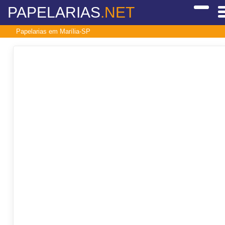
PAPELARIAS
.NET
Papelarias em Marília-SP