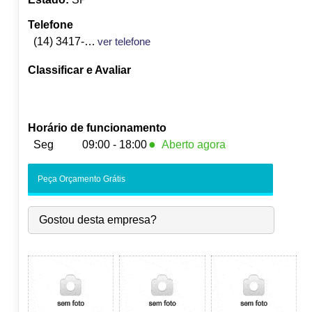
Telefone
(14) 3417-3967
ver telefone
Classificar e Avaliar
Horário de funcionamento
●
Seg
09:00 - 18:00
Aberto agora
●
Seg:
09:00
-
18:00
Fecha às 18:00
Peça Orçamento Grátis
Ter:
09:00
-
18:00
Qua:
09:00
-
18:00
Gostou desta empresa?
Qui:
09:00
-
18:00
Sex:
09:00
-
18:00
Sáb:
Fechado
Dom:
Fechado