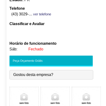
Telefone
(43) 3029-4030
ver telefone
Classificar e Avaliar
Horário de funcionamento
Sáb:
Fechado
Seg:
09:00
-
18:00
Peça Orçamento Grátis
Ter:
09:00
-
18:00
Qua:
09:00
-
18:00
Gostou desta empresa?
Qui:
09:00
-
18:00
Sex:
09:00
-
18:00
Sáb:
Fechado
Dom:
Fechado