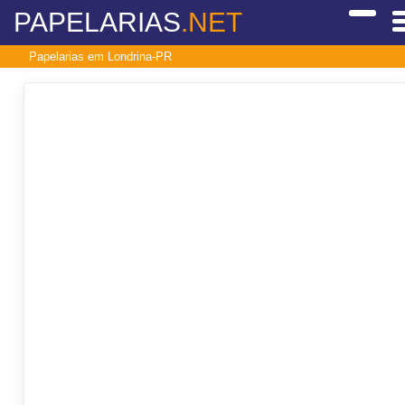
PAPELARIAS
.NET
Papelarias em Londrina-PR