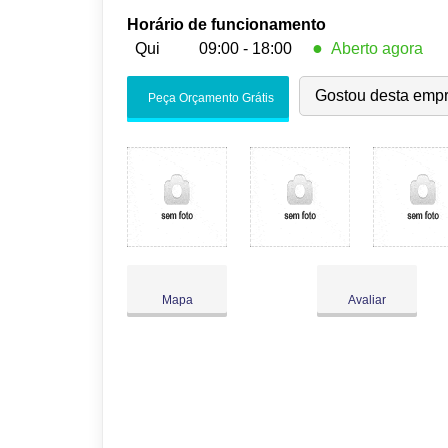
Horário de funcionamento
●
Qui
09:00 - 18:00
Aberto agora
Seg:
09:00
-
18:00
Gostou desta emp
Peça Orçamento Grátis
Ter:
09:00
-
18:00
Qua:
09:00
-
18:00
●
Qui:
09:00
-
18:00
Fecha às 18:00
Sex:
09:00
-
18:00
Sáb:
Fechado
Dom:
Fechado
Mapa
Avaliar