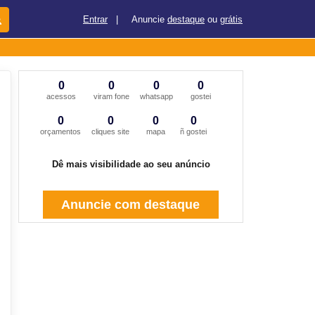
Entrar
|
Anuncie
destaque
ou
grátis
0
0
0
0
acessos
viram fone
whatsapp
gostei
0
0
0
0
orçamentos
cliques site
mapa
ñ gostei
Dê mais visibilidade ao seu anúncio
Anuncie com destaque