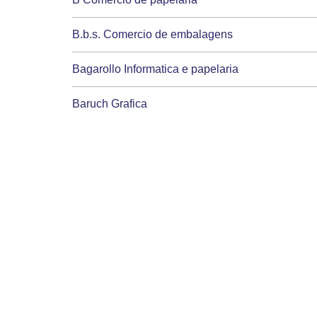
B.b.s. Comercio de embalagens
Bagarollo Informatica e papelaria
Baruch Grafica
Bazar E papelaria j.marsil
Bela Vista acabamentos graficos