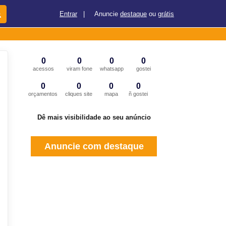
Entrar
|
Anuncie
destaque
ou
grátis
0
0
0
0
acessos
viram fone
whatsapp
gostei
0
0
0
0
orçamentos
cliques site
mapa
ñ gostei
Dê mais visibilidade ao seu anúncio
Anuncie com destaque