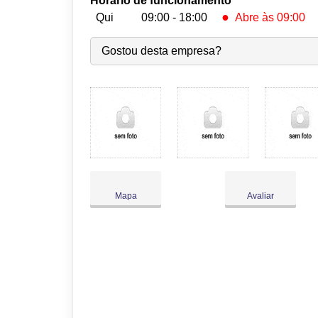
Horário de funcionamento
●
Qui
09:00 - 18:00
Abre às 09:00
Seg:
09:00
-
18:00
Gostou desta empresa?
Ter:
09:00
-
18:00
Qua:
09:00
-
18:00
●
Qui:
09:00
-
18:00
Abre às 09:00
Sex:
09:00
-
18:00
Sáb:
Fechado
Dom:
Fechado
Mapa
Avaliar