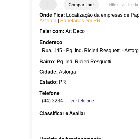
Compartilhar
Não reivindicada
Onde Fica:
Localização da empresas de Papel
Astorga
|
Papelarias em PR
Falar com:
Art Deco
Endereço
Rua, 145 - Pq. Ind. Ricieri Resquetti - Astor
Bairro:
Pq. Ind. Ricieri Resquetti
Cidade:
Astorga
Estado:
PR
Telefone
(44) 3234-3309
ver telefone
Classificar e Avaliar