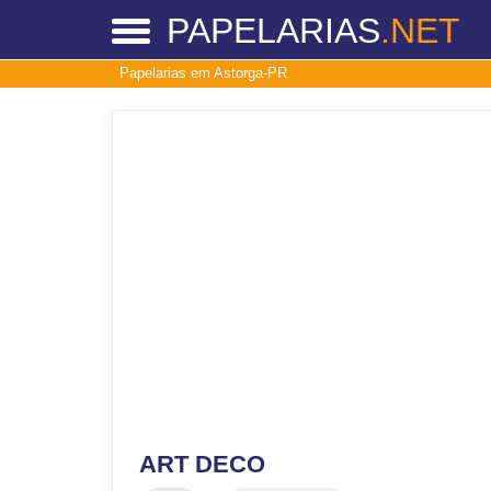
PAPELARIAS
.NET
Papelarias em Astorga-PR
ART DECO