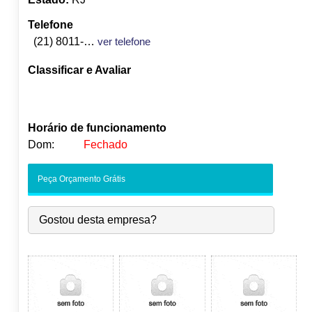
Telefone
(21) 8011-5605
ver telefone
Classificar e Avaliar
Horário de funcionamento
Dom:
Fechado
Seg:
09:00
-
18:00
Peça Orçamento Grátis
Ter:
09:00
-
18:00
Qua:
09:00
-
18:00
Gostou desta empresa?
Qui:
09:00
-
18:00
Sex:
09:00
-
18:00
Sáb:
Fechado
Dom:
Fechado