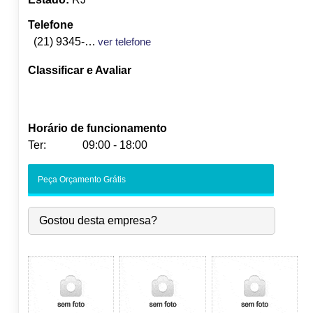
Telefone
(21) 9345-1912
ver telefone
Classificar e Avaliar
Horário de funcionamento
Ter:
09:00 - 18:00
Seg:
09:00
-
18:00
Peça Orçamento Grátis
Ter:
09:00
-
18:00
Qua:
09:00
-
18:00
Gostou desta empresa?
Qui:
09:00
-
18:00
Sex:
09:00
-
18:00
Sáb:
Fechado
Dom:
Fechado