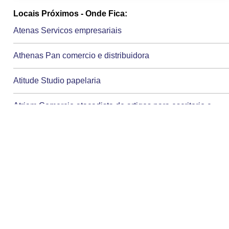
Locais Próximos - Onde Fica:
Atenas Servicos empresariais
Athenas Pan comercio e distribuidora
Atitude Studio papelaria
Atriam Comercio atacadista de artigos para escritorio e
mercadorias em geral
Aurora Papelaria & doces
Av Vincit informatica
Avastec