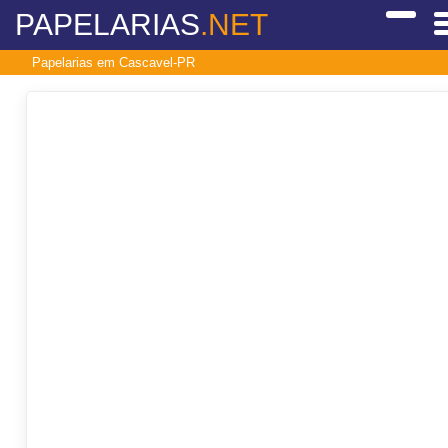
PAPELARIAS
.NET
Papelarias em Cascavel-PR