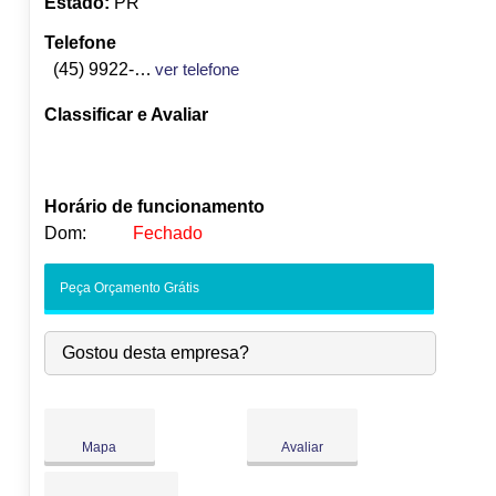
Estado:
PR
Telefone
(45) 9922-9206
ver telefone
Classificar e Avaliar
Horário de funcionamento
Dom:
Fechado
Seg:
09:00
-
18:00
Peça Orçamento Grátis
Ter:
09:00
-
18:00
Qua:
09:00
-
18:00
Gostou desta empresa?
Qui:
09:00
-
18:00
Sex:
09:00
-
18:00
Sáb:
Fechado
Dom:
Fechado
Mapa
Avaliar