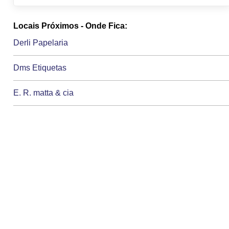
Locais Próximos - Onde Fica:
Derli Papelaria
Dms Etiquetas
E. R. matta & cia
Edt Comercio de materiais para desenhos
Elen Duarte papelaria personalizada
Embala Pack e commecer
Estudio Moutti