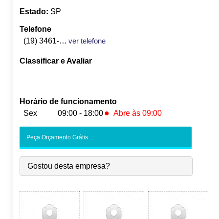
Estado:
SP
Telefone
(19) 3461-0906
ver telefone
Classificar e Avaliar
Horário de funcionamento
●
Sex
09:00 - 18:00
Abre às 09:00
Seg:
09:00
-
18:00
Peça Orçamento Grátis
Ter:
09:00
-
18:00
Qua:
09:00
-
18:00
Gostou desta empresa?
Qui:
09:00
-
18:00
●
Sex:
09:00
-
18:00
Abre às 09:00
Sáb:
Fechado
Dom:
Fechado