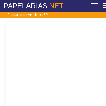
PAPELARIAS
.NET
Papelarias em Americana-SP