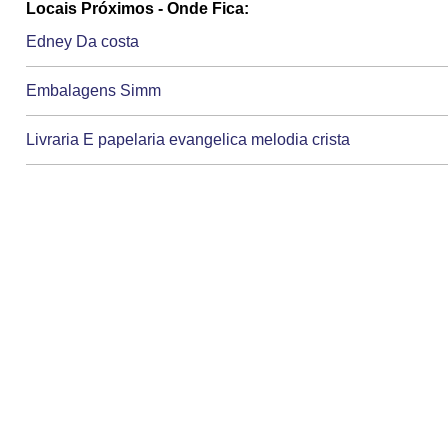
Locais Próximos - Onde Fica:
Edney Da costa
Embalagens Simm
Livraria E papelaria evangelica melodia crista
Papelaria Aquarela
Papelaria Colegial
Papelaria Difato
Papelaria E confeccoes guaratuba