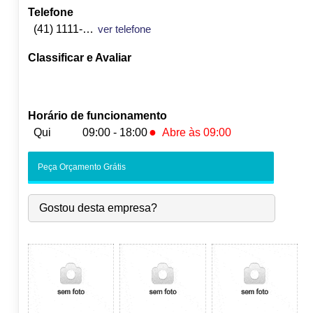
Telefone
(41) 1111-1111
ver telefone
Classificar e Avaliar
Horário de funcionamento
●
Qui
09:00 - 18:00
Abre às 09:00
Seg:
09:00
-
18:00
Peça Orçamento Grátis
Ter:
09:00
-
18:00
Qua:
09:00
-
18:00
Gostou desta empresa?
●
Qui:
09:00
-
18:00
Abre às 09:00
Sex:
09:00
-
18:00
Sáb:
Fechado
Dom:
Fechado