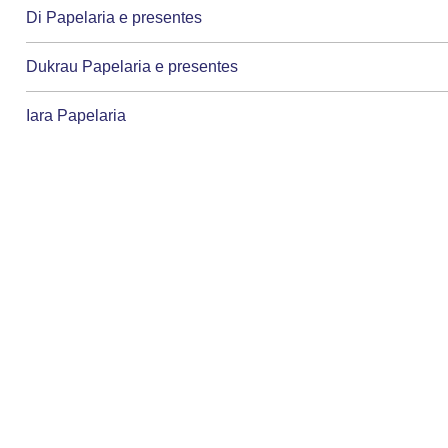
Di Papelaria e presentes
Dukrau Papelaria e presentes
Iara Papelaria
Ione Papelaria e ornamentacao
Izi Papelaria
J.r. Papelarias e presentes
Leandro Luiz de souza comercio