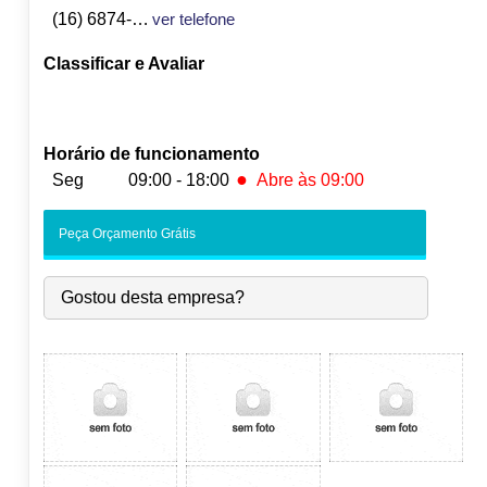
(16) 6874-210
ver telefone
Classificar e Avaliar
Horário de funcionamento
●
Seg
09:00 - 18:00
Abre às 09:00
●
Seg:
09:00
-
18:00
Abre às 09:00
Peça Orçamento Grátis
Ter:
09:00
-
18:00
Qua:
09:00
-
18:00
Gostou desta empresa?
Qui:
09:00
-
18:00
Sex:
09:00
-
18:00
Sáb:
Fechado
Dom:
Fechado