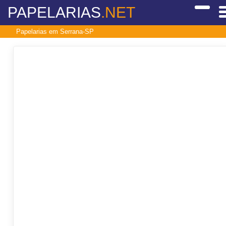
PAPELARIAS
.NET
Papelarias em Serrana-SP