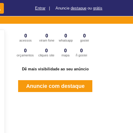
Entrar
|
Anuncie
destaque
ou
grátis
0
0
0
0
acessos
viram fone
whatsapp
gostei
0
0
0
0
orçamentos
cliques site
mapa
ñ gostei
Dê mais visibilidade ao seu anúncio
Anuncie com destaque