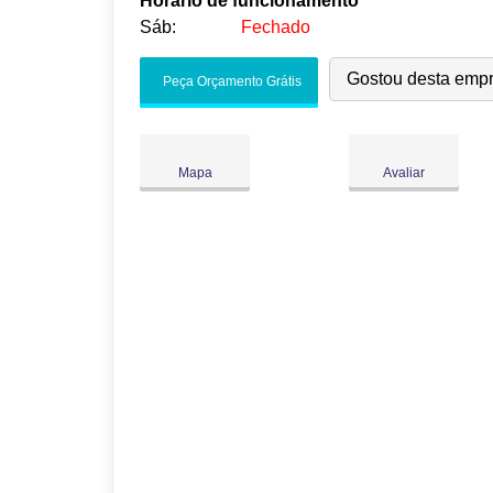
Horário de funcionamento
Sáb:
Fechado
Seg:
09:00
-
18:00
Gostou desta emp
Peça Orçamento Grátis
Ter:
09:00
-
18:00
Qua:
09:00
-
18:00
Qui:
09:00
-
18:00
Mapa
Avaliar
Sex:
09:00
-
18:00
Sáb:
Fechado
Dom:
Fechado