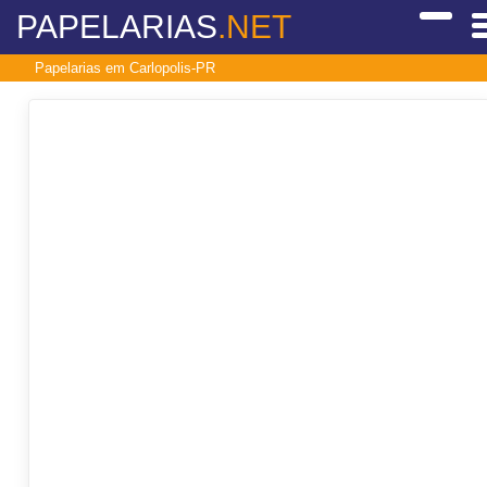
PAPELARIAS
.NET
Papelarias em Carlopolis-PR