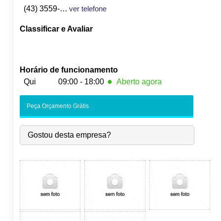
(43) 3559-1157
ver telefone
Classificar e Avaliar
Horário de funcionamento
●
Qui
09:00 - 18:00
Aberto agora
Seg:
09:00
-
18:00
Peça Orçamento Grátis
Ter:
09:00
-
18:00
Qua:
09:00
-
18:00
Gostou desta empresa?
●
Qui:
09:00
-
18:00
Fecha às 18:00
Sex:
09:00
-
18:00
Sáb:
Fechado
Dom:
Fechado