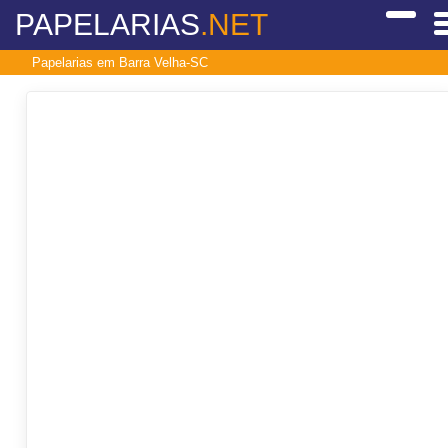
PAPELARIAS
.NET
Papelarias em Barra Velha-SC