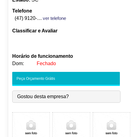
Telefone
(47) 9120-3984
ver telefone
Classificar e Avaliar
Horário de funcionamento
Dom:
Fechado
Seg:
09:00
-
18:00
Peça Orçamento Grátis
Ter:
09:00
-
18:00
Qua:
09:00
-
18:00
Gostou desta empresa?
●
Qui:
09:00
-
18:00
Abre às 09:00
Sex:
09:00
-
18:00
Sáb:
Fechado
Dom:
Fechado