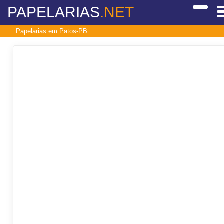
PAPELARIAS
.NET
Papelarias em Patos-PB