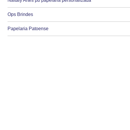
Naftaly Artes pb papelaria personalizada
Ops Brindes
Papelaria Patoense