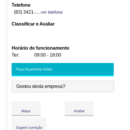
Telefone
(83) 3421-7821
ver telefone
Classificar e Avaliar
Horário de funcionamento
Ter:
09:00 - 18:00
Seg:
09:00
-
18:00
Peça Orçamento Grátis
Ter:
09:00
-
18:00
Qua:
09:00
-
18:00
Gostou desta empresa?
Qui:
09:00
-
18:00
Sex:
09:00
-
18:00
Sáb:
Fechado
Dom:
Fechado
Mapa
Avaliar
Sugerir correção