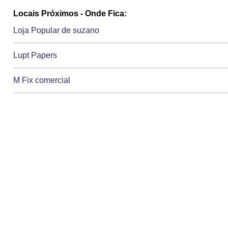
Locais Próximos - Onde Fica:
Loja Popular de suzano
Lupt Papers
M Fix comercial
M.o.e japan conico embalagens
Magalhaes Papelaria
Marcelo Aparecido de lima
Maria Aparecida da silva mariano