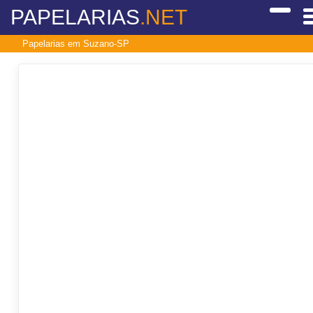
PAPELARIAS
.NET
Papelarias em Suzano-SP