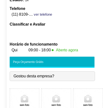
Telefone
(11) 8109-2648
ver telefone
Classificar e Avaliar
Horário de funcionamento
●
Qui
09:00 - 18:00
Aberto agora
Seg:
09:00
-
18:00
Peça Orçamento Grátis
Ter:
09:00
-
18:00
Qua:
09:00
-
18:00
Gostou desta empresa?
●
Qui:
09:00
-
18:00
Fecha às 18:00
Sex:
09:00
-
18:00
Sáb:
Fechado
Dom:
Fechado