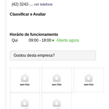
(42) 3242-1557
ver telefone
Classificar e Avaliar
Horário de funcionamento
●
Qui
09:00 - 18:00
Aberto agora
Seg:
09:00
-
18:00
Gostou desta empresa?
Ter:
09:00
-
18:00
Qua:
09:00
-
18:00
●
Qui:
09:00
-
18:00
Fecha às 18:00
Sex:
09:00
-
18:00
Sáb:
Fechado
Dom:
Fechado