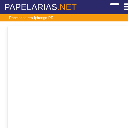
PAPELARIAS
.NET
Papelarias em Ipiranga-PR