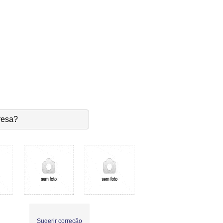
resa?
Sugerir correção