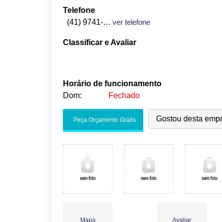
Telefone
(41) 9741-2555
ver telefone
Classificar e Avaliar
Horário de funcionamento
Dom:
Fechado
Seg:
09:00
-
18:00
Gostou desta emp
Peça Orçamento Grátis
Ter:
09:00
-
18:00
Qua:
09:00
-
18:00
●
Qui:
09:00
-
18:00
Abre às 09:00
Sex:
09:00
-
18:00
Sáb:
Fechado
Dom:
Fechado
Mapa
Avaliar