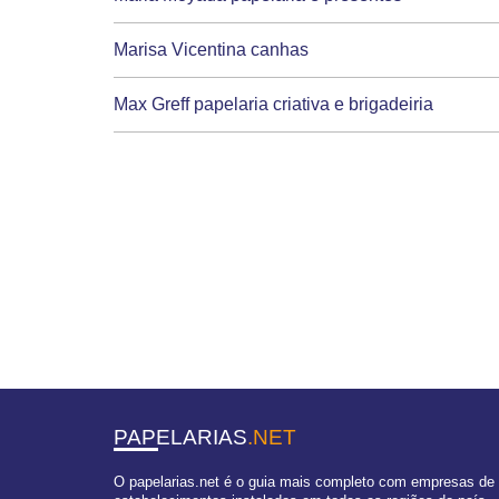
Marisa Vicentina canhas
Max Greff papelaria criativa e brigadeiria
PAPELARIAS
.NET
O papelarias.net é o guia mais completo com empresas de P