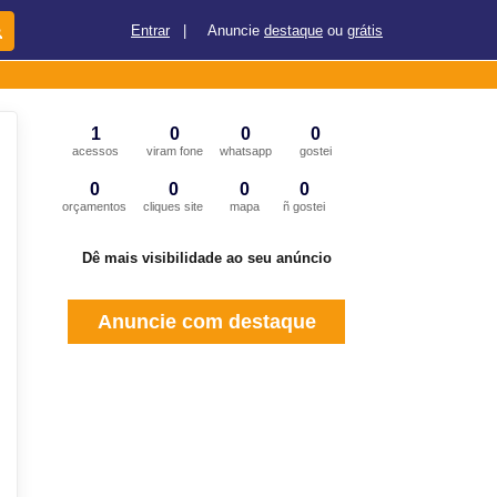
Entrar
|
Anuncie
destaque
ou
grátis
1
0
0
0
acessos
viram fone
whatsapp
gostei
0
0
0
0
orçamentos
cliques site
mapa
ñ gostei
Dê mais visibilidade ao seu anúncio
Anuncie com destaque