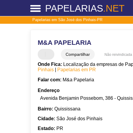
PAPELARIAS
.NET
Papelarias em São José dos Pinhais-PR
M&A PAPELARIA
Compartilhar
Não reivindicada
Onde Fica:
Localização da empresas de Pap
Pinhais
|
Papelarias em PR
Falar com:
M&a Papelaria
Endereço
Avenida Benjamin Possebom, 386 - Quissis
Bairro:
Quississana
Cidade:
São José dos Pinhais
Estado:
PR