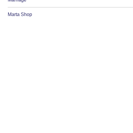
Marta Shop
Martins Papelaria
Marton Empreendimentos
Mary Castro papelaria
Master Comercio de alimentos e papelaria