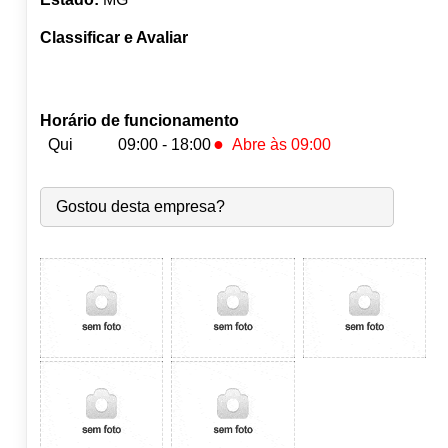
Classificar e Avaliar
Horário de funcionamento
●
Qui
09:00 - 18:00
Abre às 09:00
Seg:
09:00
-
18:00
Gostou desta empresa?
Ter:
09:00
-
18:00
Qua:
09:00
-
18:00
●
Qui:
09:00
-
18:00
Abre às 09:00
Sex:
09:00
-
18:00
Sáb:
Fechado
Dom:
Fechado