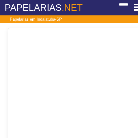
PAPELARIAS
.NET
Papelarias em Indaiatuba-SP