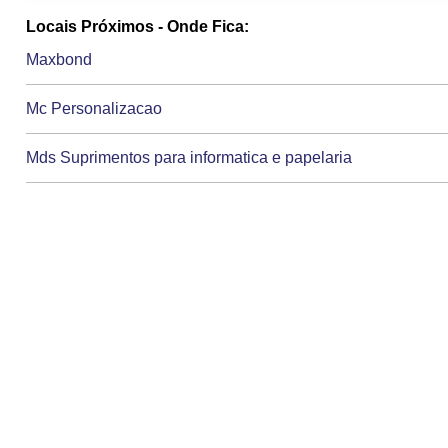
Locais Próximos - Onde Fica:
Maxbond
Mc Personalizacao
Mds Suprimentos para informatica e papelaria
Ml Informatica e papelaria
Netsystem Papelaria e games
Nipon Papelaria
Nog Encadernadora e papelaria.