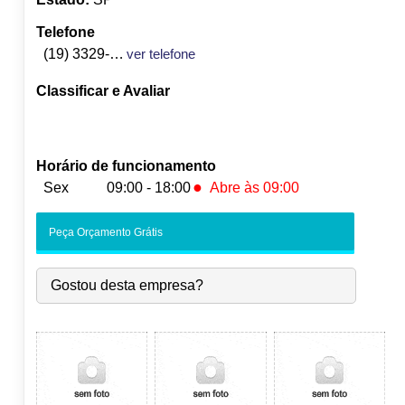
Telefone
(19) 3329-7907
ver telefone
Classificar e Avaliar
Horário de funcionamento
●
Sex
09:00 - 18:00
Abre às 09:00
Seg:
09:00
-
18:00
Peça Orçamento Grátis
Ter:
09:00
-
18:00
Qua:
09:00
-
18:00
Gostou desta empresa?
Qui:
09:00
-
18:00
●
Sex:
09:00
-
18:00
Abre às 09:00
Sáb:
Fechado
Dom:
Fechado