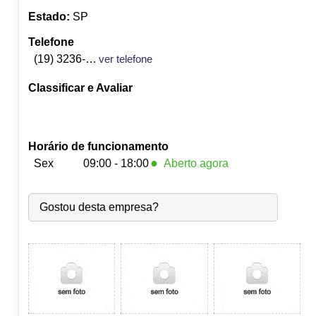
Estado:
SP
Telefone
(19) 3236-8468
ver telefone
Classificar e Avaliar
Horário de funcionamento
●
Sex
09:00 - 18:00
Aberto agora
Seg:
09:00
-
18:00
Gostou desta empresa?
Ter:
09:00
-
18:00
Qua:
09:00
-
18:00
Qui:
09:00
-
18:00
●
Sex:
09:00
-
18:00
Fecha às 18:00
Sáb:
Fechado
Dom:
Fechado