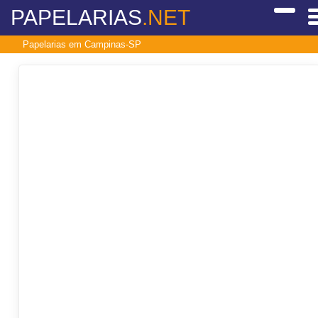
PAPELARIAS
.NET
Papelarias em Campinas-SP