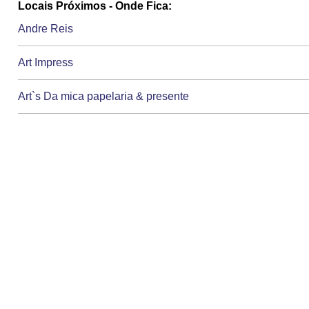
Locais Próximos - Onde Fica:
Andre Reis
Art Impress
Art`s Da mica papelaria & presente
Arte Do saber
Assan F.salim papelaria
Atelie Lirios do campo
Atlantis Informatica e papelaria