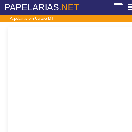
PAPELARIAS
.NET
Papelarias em Cuiabá-MT