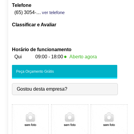
Telefone
(65) 3054-6900
ver telefone
Classificar e Avaliar
Horário de funcionamento
●
Qui
09:00 - 18:00
Aberto agora
Seg:
09:00
-
18:00
Peça Orçamento Grátis
Ter:
09:00
-
18:00
Qua:
09:00
-
18:00
Gostou desta empresa?
●
Qui:
09:00
-
18:00
Fecha às 18:00
Sex:
09:00
-
18:00
Sáb:
Fechado
Dom:
Fechado