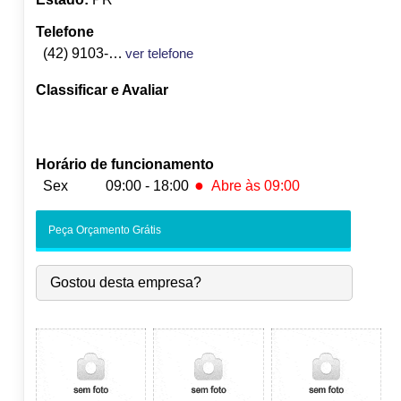
Telefone
(42) 9103-5893
ver telefone
Classificar e Avaliar
Horário de funcionamento
●
Sex
09:00 - 18:00
Abre às 09:00
Seg:
09:00
-
18:00
Peça Orçamento Grátis
Ter:
09:00
-
18:00
Qua:
09:00
-
18:00
Gostou desta empresa?
Qui:
09:00
-
18:00
●
Sex:
09:00
-
18:00
Abre às 09:00
Sáb:
Fechado
Dom:
Fechado