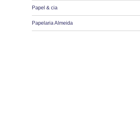
Papel & cia
Papelaria Almeida
Papelaria Dinamica
Papelaria E livraria papelart
Papelaria Papelucho de sertaozinho