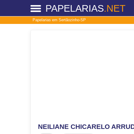
PAPELARIAS
.NET
Papelarias em Sertãozinho-SP
NEILIANE CHICARELO ARRU