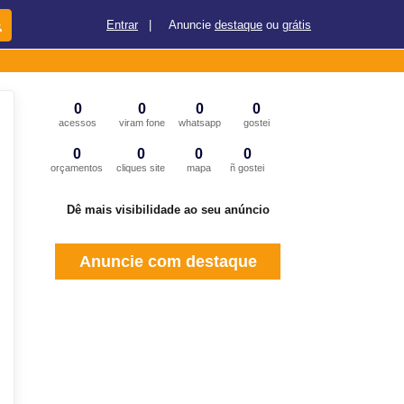
Entrar
|
Anuncie
destaque
ou
grátis
0
0
0
0
acessos
viram fone
whatsapp
gostei
0
0
0
0
orçamentos
cliques site
mapa
ñ gostei
Dê mais visibilidade ao seu anúncio
Anuncie com destaque