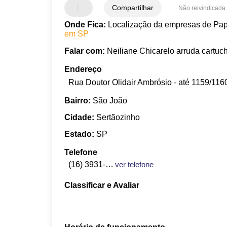
Compartilhar
Não reivindicada
Onde Fica:
Localização da empresas de Pap
em SP
Falar com:
Neiliane Chicarelo arruda cartuc
Endereço
Rua Doutor Olidair Ambrósio - até 1159/116
Bairro:
São João
Cidade:
Sertãozinho
Estado:
SP
Telefone
(16) 3931-4846
ver telefone
Classificar e Avaliar