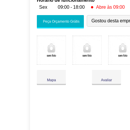
Horário de funcionamento
●
Sex
09:00 - 18:00
Abre às 09:00
Seg:
09:00
-
18:00
Gostou desta emp
Peça Orçamento Grátis
Ter:
09:00
-
18:00
Qua:
09:00
-
18:00
Qui:
09:00
-
18:00
●
Sex:
09:00
-
18:00
Abre às 09:00
Sáb:
Fechado
Dom:
Fechado
Mapa
Avaliar