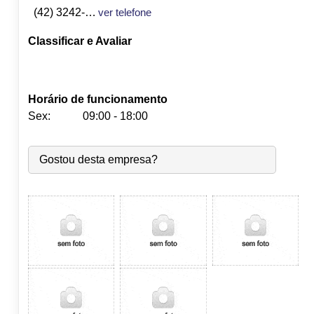
(42) 3242-1557
ver telefone
Classificar e Avaliar
Horário de funcionamento
Sex:
09:00 - 18:00
Seg:
09:00
-
18:00
Gostou desta empresa?
Ter:
09:00
-
18:00
Qua:
09:00
-
18:00
Qui:
09:00
-
18:00
Sex:
09:00
-
18:00
Sáb:
Fechado
Dom:
Fechado