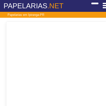
PAPELARIAS
.NET
Papelarias em Ipiranga-PR