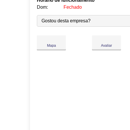
Horário de funcionamento
Dom:
Fechado
Seg:
09:00
-
18:00
Gostou desta empresa?
Ter:
09:00
-
18:00
Qua:
09:00
-
18:00
Qui:
09:00
-
18:00
Mapa
Avaliar
Sex:
09:00
-
18:00
Sáb:
Fechado
Dom:
Fechado