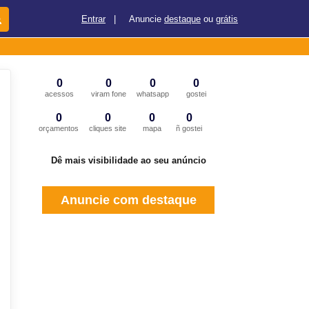
Entrar
|
Anuncie
destaque
ou
grátis
0
0
0
0
acessos
viram fone
whatsapp
gostei
0
0
0
0
orçamentos
cliques site
mapa
ñ gostei
Dê mais visibilidade ao seu anúncio
Anuncie com destaque