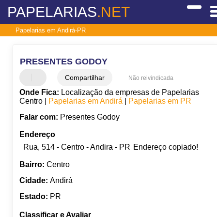
PAPELARIAS
.NET
Papelarias em Andirá-PR
PRESENTES GODOY
Compartilhar
Não reivindicada
Onde Fica:
Localização da empresas de Papelarias
Centro |
Papelarias em Andirá
|
Papelarias em PR
Falar com:
Presentes Godoy
Endereço
Rua, 514 - Centro - Andira - PR
Endereço copiado!
Bairro:
Centro
Cidade:
Andirá
Estado:
PR
Classificar e Avaliar