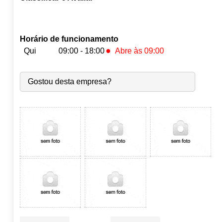
Horário de funcionamento
●
Qui
09:00 - 18:00
Abre às 09:00
Seg:
09:00
-
18:00
Gostou desta empresa?
Ter:
09:00
-
18:00
Qua:
09:00
-
18:00
●
Qui:
09:00
-
18:00
Abre às 09:00
Sex:
09:00
-
18:00
Sáb:
Fechado
Dom:
Fechado