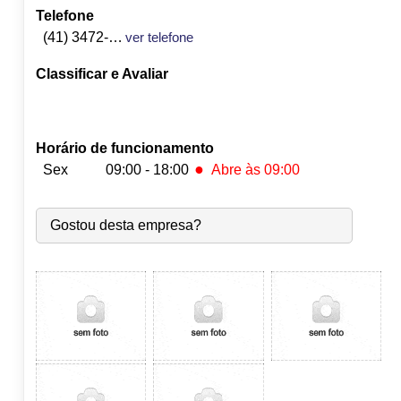
Telefone
(41) 3472-1252
ver telefone
Classificar e Avaliar
Horário de funcionamento
●
Sex
09:00 - 18:00
Abre às 09:00
Seg:
09:00
-
18:00
Gostou desta empresa?
Ter:
09:00
-
18:00
Qua:
09:00
-
18:00
Qui:
09:00
-
18:00
●
Sex:
09:00
-
18:00
Abre às 09:00
Sáb:
Fechado
Dom:
Fechado