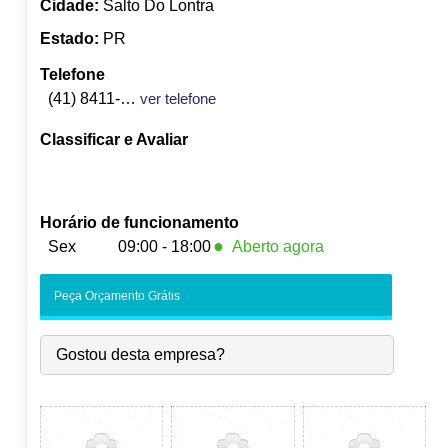
Cidade:
Salto Do Lontra
Estado:
PR
Telefone
(41) 8411-5592
ver telefone
Classificar e Avaliar
Horário de funcionamento
●
Sex
09:00 - 18:00
Aberto agora
Seg:
09:00
-
18:00
Peça Orçamento Grátis
Ter:
09:00
-
18:00
Qua:
09:00
-
18:00
Gostou desta empresa?
Qui:
09:00
-
18:00
●
Sex:
09:00
-
18:00
Fecha às 18:00
Sáb:
Fechado
Dom:
Fechado