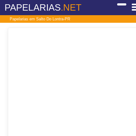
PAPELARIAS
.NET
Papelarias em Salto Do Lontra-PR