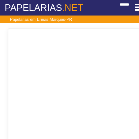
PAPELARIAS
.NET
Papelarias em Eneas Marques-PR