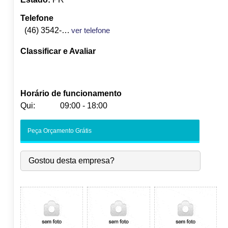
Telefone
(46) 3542-1207
ver telefone
Classificar e Avaliar
Horário de funcionamento
Qui:
09:00 - 18:00
Seg:
09:00
-
18:00
Peça Orçamento Grátis
Ter:
09:00
-
18:00
Qua:
09:00
-
18:00
Gostou desta empresa?
Qui:
09:00
-
18:00
Sex:
09:00
-
18:00
Sáb:
Fechado
Dom:
Fechado