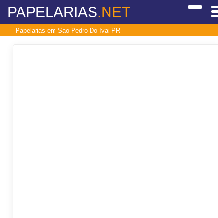
PAPELARIAS
.NET
Papelarias em Sao Pedro Do Ivai-PR