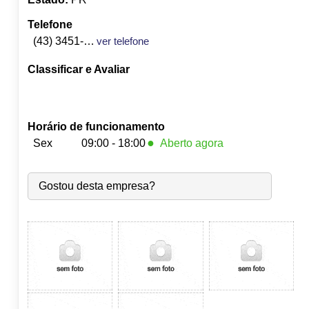
Telefone
(43) 3451-1168
ver telefone
Classificar e Avaliar
Horário de funcionamento
●
Sex
09:00 - 18:00
Aberto agora
Seg:
09:00
-
18:00
Gostou desta empresa?
Ter:
09:00
-
18:00
Qua:
09:00
-
18:00
Qui:
09:00
-
18:00
●
Sex:
09:00
-
18:00
Fecha às 18:00
Sáb:
Fechado
Dom:
Fechado