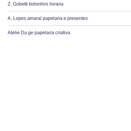
Z. Gobetti bolonhini livraria
A. Lopes amaral papelaria e presentes
Atelie Da ge papelaria criativa
Carol Presentes
Carol Presentes
Diandra De fatima moreli
J C policante livraria e papelaria