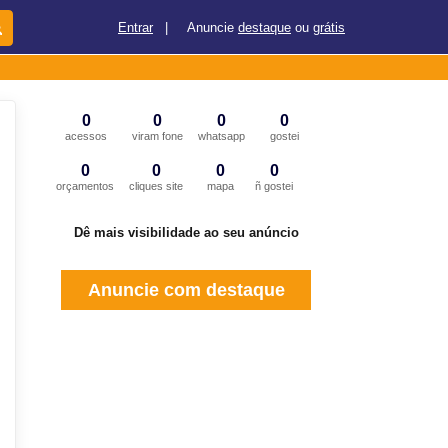
Entrar
|
Anuncie
destaque
ou
grátis
0
0
0
0
acessos
viram fone
whatsapp
gostei
0
0
0
0
orçamentos
cliques site
mapa
ñ gostei
Dê mais visibilidade ao seu anúncio
Anuncie com destaque