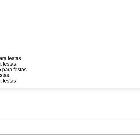
ara festas
a festas
 para festas
estas
a festas