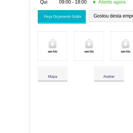
●
Qui
09:00 - 18:00
Aberto agora
Seg:
09:00
-
18:00
Gostou desta emp
Peça Orçamento Grátis
Ter:
09:00
-
18:00
Qua:
09:00
-
18:00
●
Qui:
09:00
-
18:00
Fecha às 18:00
Sex:
09:00
-
18:00
Sáb:
Fechado
Dom:
Fechado
Mapa
Avaliar