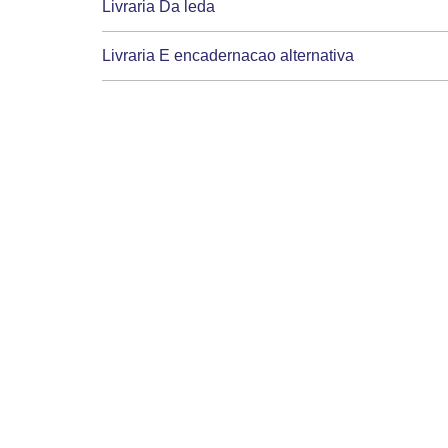
Livraria Da leda
Livraria E encadernacao alternativa
Mc Papelaria e informatica
Toque De amor papelaria
Adoleta Papelaria e decoracao para festas