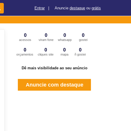
Entrar
|
Anuncie
destaque
ou
grátis
0
0
0
0
acessos
viram fone
whatsapp
gostei
0
0
0
0
orçamentos
cliques site
mapa
ñ gostei
Dê mais visibilidade ao seu anúncio
Anuncie com destaque