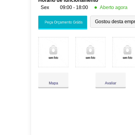
Horário de funcionamento
●
Sex
09:00 - 18:00
Aberto agora
Seg:
09:00
-
18:00
Gostou desta emp
Peça Orçamento Grátis
Ter:
09:00
-
18:00
Qua:
09:00
-
18:00
Qui:
09:00
-
18:00
●
Sex:
09:00
-
18:00
Fecha às 18:00
Sáb:
Fechado
Dom:
Fechado
Mapa
Avaliar