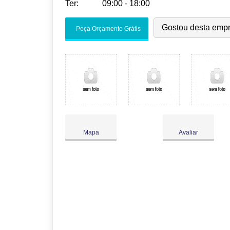
Ter:
09:00 - 18:00
Seg:
09:00
-
18:00
Gostou desta emp
Peça Orçamento Grátis
Ter:
09:00
-
18:00
Qua:
09:00
-
18:00
Qui:
09:00
-
18:00
Sex:
09:00
-
18:00
Sáb:
Fechado
Dom:
Fechado
Mapa
Avaliar