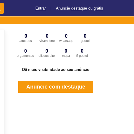
Entrar
|
Anuncie
destaque
ou
grátis
0
0
0
0
acessos
viram fone
whatsapp
gostei
0
0
0
0
orçamentos
cliques site
mapa
ñ gostei
Dê mais visibilidade ao seu anúncio
Anuncie com destaque