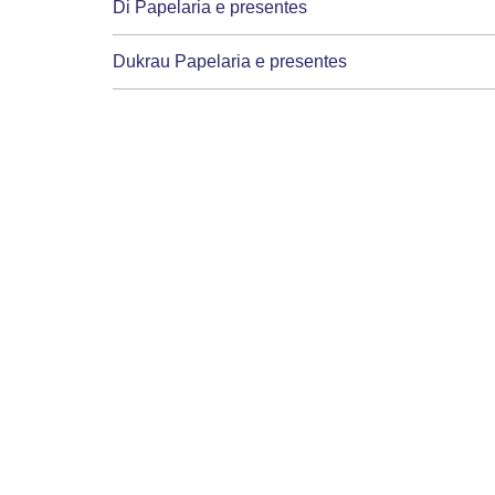
Di Papelaria e presentes
Dukrau Papelaria e presentes
Iara Papelaria
Ione Papelaria e ornamentacao
Izi Papelaria