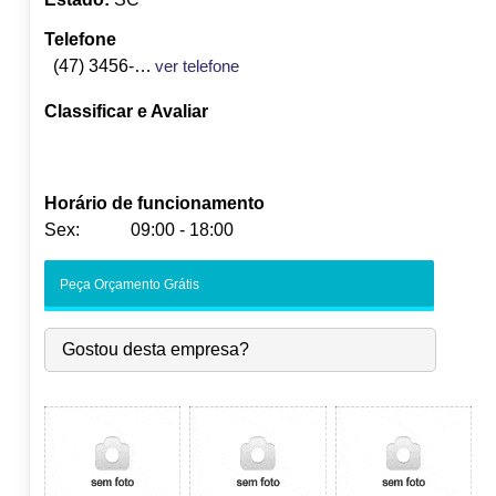
Telefone
(47) 3456-2616
ver telefone
Classificar e Avaliar
Horário de funcionamento
Sex:
09:00 - 18:00
Seg:
09:00
-
18:00
Peça Orçamento Grátis
Ter:
09:00
-
18:00
Qua:
09:00
-
18:00
Gostou desta empresa?
Qui:
09:00
-
18:00
Sex:
09:00
-
18:00
Sáb:
Fechado
Dom:
Fechado