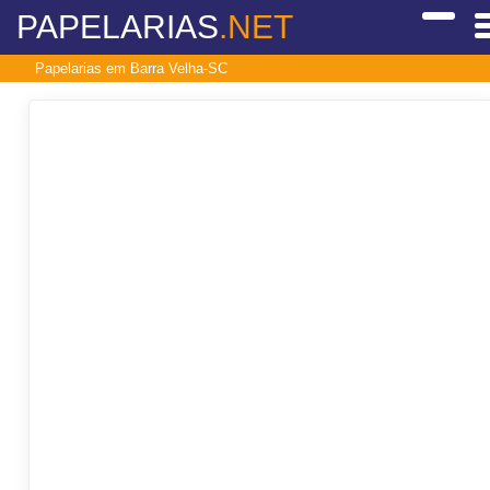
PAPELARIAS
.NET
Papelarias em Barra Velha-SC