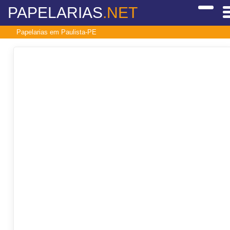
PAPELARIAS
.NET
Papelarias em Paulista-PE