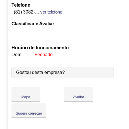
Telefone
(81) 3082-0672
ver telefone
Classificar e Avaliar
Horário de funcionamento
Dom:
Fechado
Seg:
09:00
-
18:00
Gostou desta empresa?
Ter:
09:00
-
18:00
Qua:
09:00
-
18:00
Qui:
09:00
-
18:00
●
Sex:
09:00
-
18:00
Fecha às 18:00
Mapa
Avaliar
Sáb:
Fechado
Dom:
Fechado
Sugerir correção