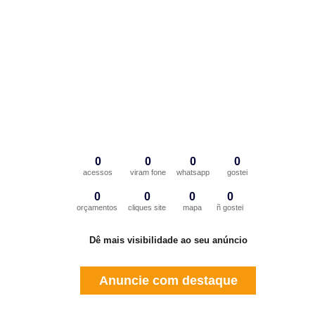
0
0
0
0
acessos
viram fone
whatsapp
gostei
0
0
0
0
orçamentos
cliques site
mapa
ñ gostei
Dê mais visibilidade ao seu anúncio
Anuncie com destaque