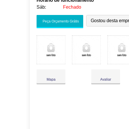
Horário de funcionamento
Sáb:
Fechado
Seg:
09:00
-
18:00
Gostou desta emp
Peça Orçamento Grátis
Ter:
09:00
-
18:00
Qua:
09:00
-
18:00
Qui:
09:00
-
18:00
Sex:
09:00
-
18:00
Sáb:
Fechado
Dom:
Fechado
Mapa
Avaliar