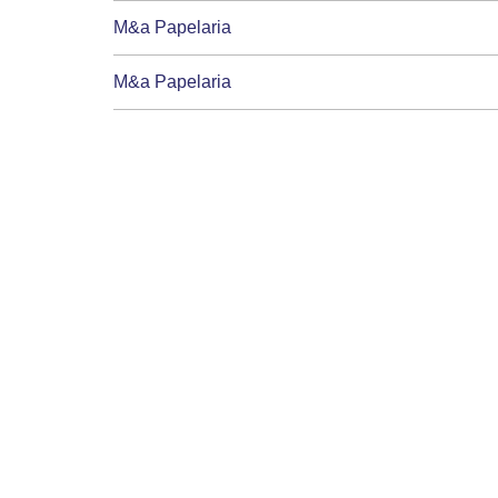
M&a Papelaria
M&a Papelaria
Maikon Utilidades
Maluna Artigos de festas
Mania De papel