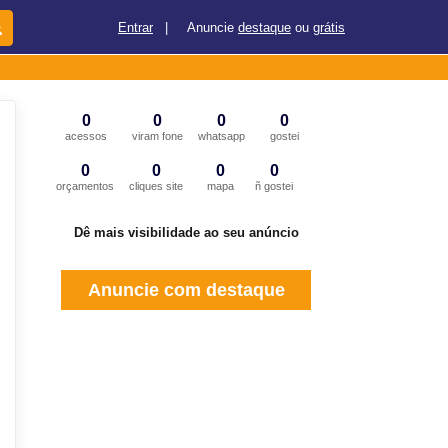
Entrar
|
Anuncie
destaque
ou
grátis
0
0
0
0
acessos
viram fone
whatsapp
gostei
0
0
0
0
orçamentos
cliques site
mapa
ñ gostei
Dê mais visibilidade ao seu anúncio
Anuncie com destaque