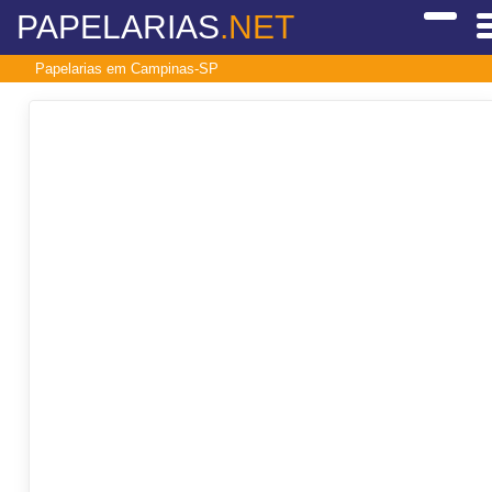
PAPELARIAS
.NET
Papelarias em Campinas-SP