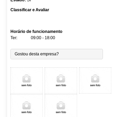
Classificar e Avaliar
Horário de funcionamento
Ter:
09:00 - 18:00
Seg:
09:00
-
18:00
Gostou desta empresa?
Ter:
09:00
-
18:00
Qua:
09:00
-
18:00
Qui:
09:00
-
18:00
Sex:
09:00
-
18:00
Sáb:
Fechado
Dom:
Fechado