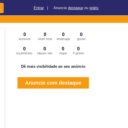
Entrar
|
Anuncie
destaque
ou
grátis
0
0
0
0
acessos
viram fone
whatsapp
gostei
0
0
0
0
orçamentos
cliques site
mapa
ñ gostei
Dê mais visibilidade ao seu anúncio
Anuncie com destaque