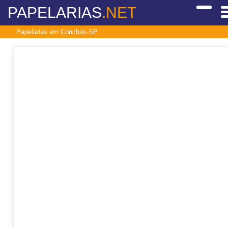
PAPELARIAS
.NET
Papelarias em Conchas-SP