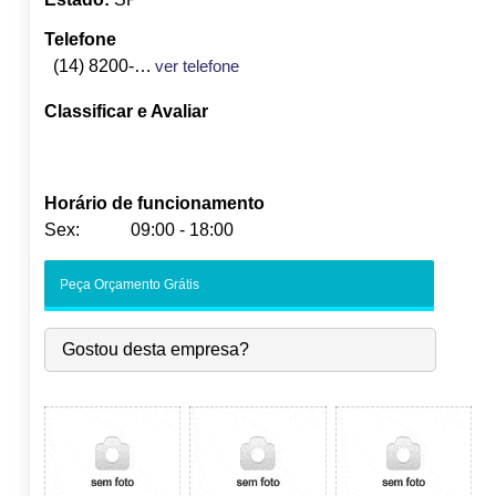
Telefone
(14) 8200-4055
ver telefone
Classificar e Avaliar
Horário de funcionamento
Sex:
09:00 - 18:00
Seg:
09:00
-
18:00
Peça Orçamento Grátis
Ter:
09:00
-
18:00
Qua:
09:00
-
18:00
Gostou desta empresa?
Qui:
09:00
-
18:00
Sex:
09:00
-
18:00
Sáb:
Fechado
Dom:
Fechado