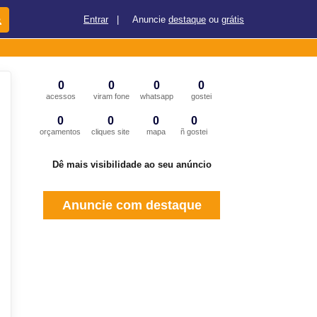
Entrar
|
Anuncie
destaque
ou
grátis
0
0
0
0
acessos
viram fone
whatsapp
gostei
0
0
0
0
orçamentos
cliques site
mapa
ñ gostei
Dê mais visibilidade ao seu anúncio
Anuncie com destaque