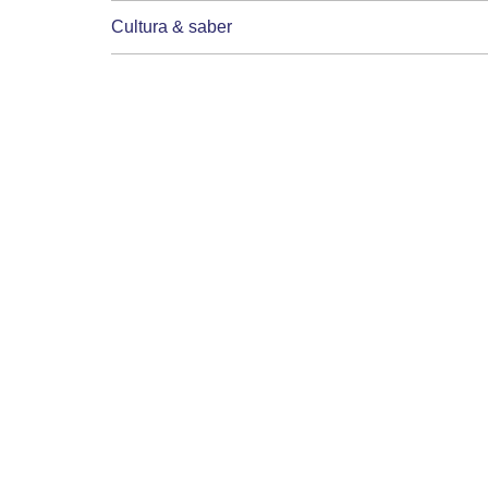
Cultura & saber
L. L. livraria
Livraria E papelaria estrela
Prati Papelaria e grafica