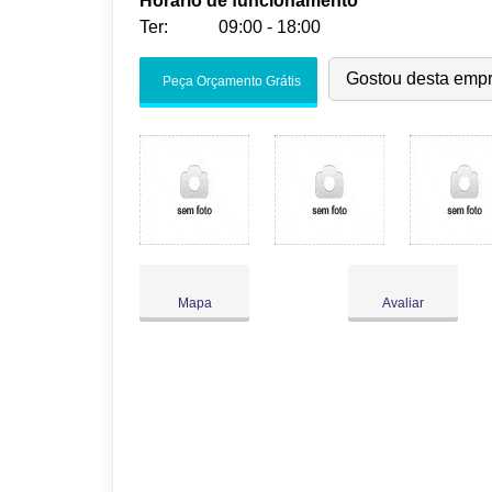
Horário de funcionamento
Ter:
09:00 - 18:00
Seg:
09:00
-
18:00
Gostou desta emp
Peça Orçamento Grátis
Ter:
09:00
-
18:00
Qua:
09:00
-
18:00
Qui:
09:00
-
18:00
Sex:
09:00
-
18:00
Sáb:
Fechado
Dom:
Fechado
Mapa
Avaliar