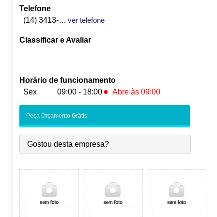
Telefone
(14) 3413-5267
ver telefone
Classificar e Avaliar
Horário de funcionamento
●
Sex
09:00 - 18:00
Abre às 09:00
Seg:
09:00
-
18:00
Peça Orçamento Grátis
Ter:
09:00
-
18:00
Qua:
09:00
-
18:00
Gostou desta empresa?
Qui:
09:00
-
18:00
●
Sex:
09:00
-
18:00
Abre às 09:00
Sáb:
Fechado
Dom:
Fechado