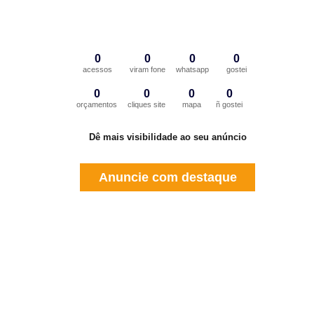
0
0
0
0
acessos
viram fone
whatsapp
gostei
0
0
0
0
orçamentos
cliques site
mapa
ñ gostei
Dê mais visibilidade ao seu anúncio
Anuncie com destaque