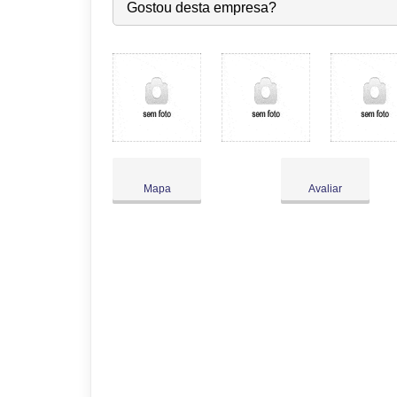
Seg:
09:00
-
18:00
Gostou desta empresa?
Ter:
09:00
-
18:00
Qua:
09:00
-
18:00
●
Qui:
09:00
-
18:00
Abre às 09:00
Sex:
09:00
-
18:00
Sáb:
Fechado
Dom:
Fechado
Mapa
Avaliar