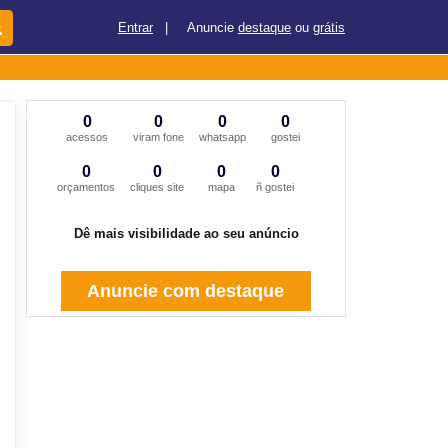
Entrar
|
Anuncie
destaque
ou
grátis
0
0
0
0
acessos
viram fone
whatsapp
gostei
0
0
0
0
orçamentos
cliques site
mapa
ñ gostei
Dê mais visibilidade ao seu anúncio
Anuncie com destaque