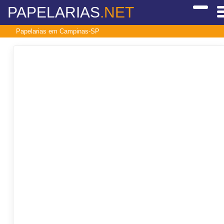
PAPELARIAS
.NET
Papelarias em Campinas-SP