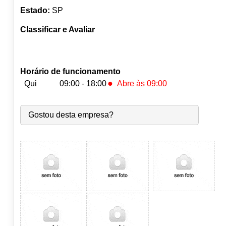
Estado:
SP
Classificar e Avaliar
Horário de funcionamento
●
Qui
09:00 - 18:00
Abre às 09:00
Seg:
09:00
-
18:00
Gostou desta empresa?
Ter:
09:00
-
18:00
Qua:
09:00
-
18:00
●
Qui:
09:00
-
18:00
Abre às 09:00
Sex:
09:00
-
18:00
Sáb:
Fechado
Dom:
Fechado