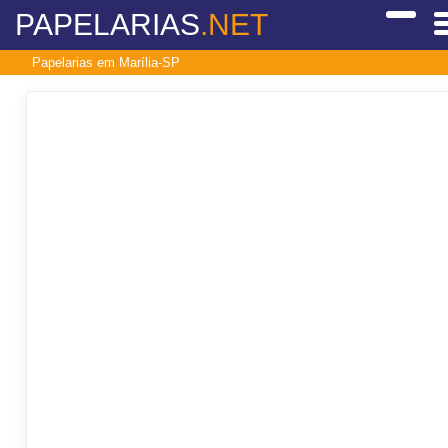
PAPELARIAS
.NET
Papelarias em Marília-SP