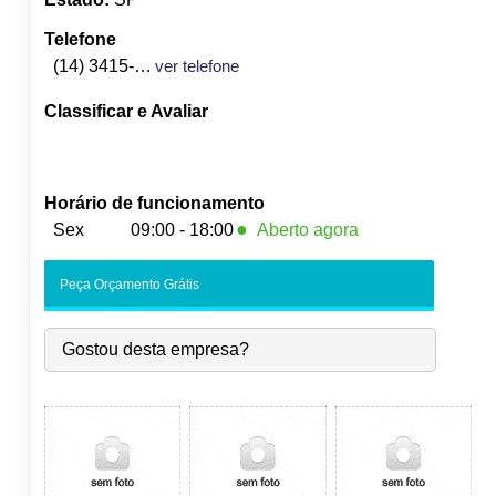
Telefone
(14) 3415-3789
ver telefone
Classificar e Avaliar
Horário de funcionamento
●
Sex
09:00 - 18:00
Aberto agora
Seg:
09:00
-
18:00
Peça Orçamento Grátis
Ter:
09:00
-
18:00
Qua:
09:00
-
18:00
Gostou desta empresa?
Qui:
09:00
-
18:00
●
Sex:
09:00
-
18:00
Fecha às 18:00
Sáb:
Fechado
Dom:
Fechado